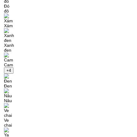
Đỏ
đô
Xám
Xanh
đen
Cam
+4
Đen
Nâu
Ve
chai