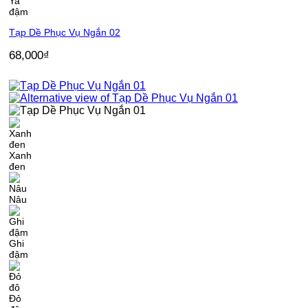
Ya
đậm
Tạp Dề Phục Vụ Ngắn 02
68,000
₫
Xanh
đen
Nâu
Ghi
đậm
Đỏ