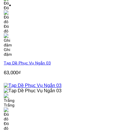
Đỏ
Đỏ
đô
Ghi
đậm
Tạp Dề Phục Vụ Ngắn 03
63,000
₫
Trắng
Đỏ
đô