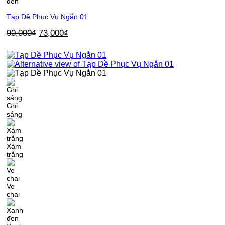
đen
Tạp Dề Phục Vụ Ngắn 01
Giá
Giá
90,000
₫
73,000
₫
gốc
hiện
là:
tại
90,000₫.
là:
73,000₫.
Ghi
sáng
Xám
trắng
Ve
chai