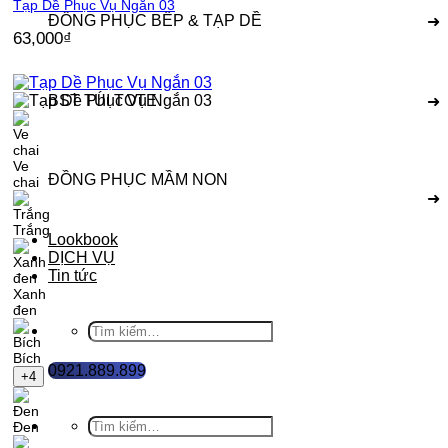
Tạp Dề Phục Vụ Ngắn 03
ĐỒNG PHỤC BẾP & TẠP DỀ
➜
63,000
₫
BST TÚI TOTE
➜
Ve
ĐỒNG PHỤC MẦM NON
chai
➜
Trắng
Lookbook
DỊCH VỤ
Tin tức
Xanh
đen
Tìm
kiếm:
Bích
0921.889.899
+4
Tìm
Đen
kiếm: