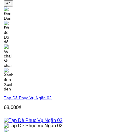
+4
Đen
Đỏ
đô
Ve
chai
Xanh
đen
Tạp Dề Phục Vụ Ngắn 02
68,000
₫