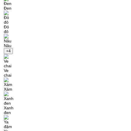
Đen
Đỏ
đô
Nâu
+4
Ve
chai
Xám
Xanh
đen