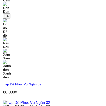
Cam
Đen
+4
Đỏ
đô
Nâu
Xám
Xanh
đen
Tạp Dề Phục Vụ Ngắn 02
68,000
₫