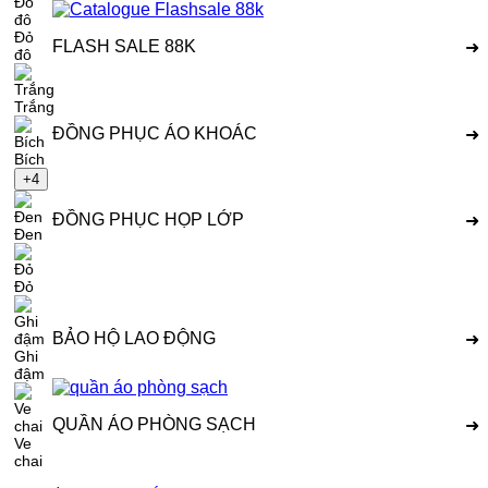
Đỏ
FLASH SALE 88K
➜
đô
Trắng
ĐỒNG PHỤC ÁO KHOÁC
➜
Bích
+4
ĐỒNG PHỤC HỌP LỚP
➜
Đen
Đỏ
BẢO HỘ LAO ĐỘNG
➜
Ghi
đậm
QUẦN ÁO PHÒNG SẠCH
➜
Ve
chai