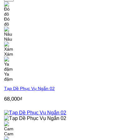
Đỏ
đô
Nâu
Xám
Ya
đậm
Tạp Dề Phục Vụ Ngắn 02
68,000
₫
Cam