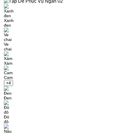
Xanh
đen
Ve
chai
Xám
Cam
+4
Đen
Đỏ
đô