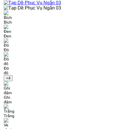
Bích
Đen
Đỏ
Đỏ
đô
+4
Ghi
đậm
Trắng