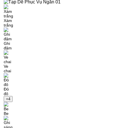
73,000₫.
Xám
trắng
Ghi
đậm
Ve
chai
Đỏ
đô
+4
Be