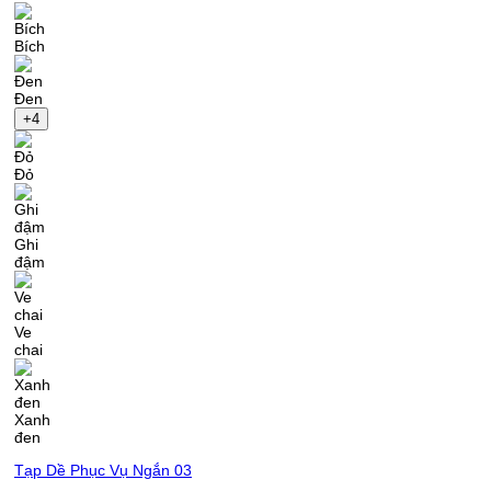
Bích
Đen
+4
Đỏ
Ghi
đậm
Ve
chai
Xanh
đen
Tạp Dề Phục Vụ Ngắn 03