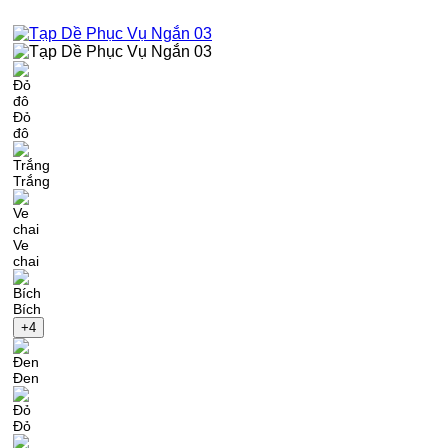
Đỏ
đô
Trắng
Ve
chai
Bích
+4
Đen
Đỏ