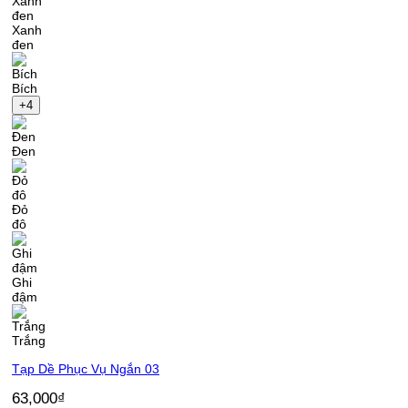
Xanh
đen
Bích
+4
Đen
Đỏ
đô
Ghi
đậm
Trắng
Tạp Dề Phục Vụ Ngắn 03
63,000
₫