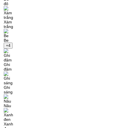
đô
Xám
trắng
Be
+4
Ghi
đậm
Ghi
sáng
Nâu
Xanh