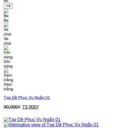
đô
+4
Be
Ve
chai
Ghi
sáng
Xám
trắng
Tạp Dề Phục Vụ Ngắn 01
Giá
Giá
90,000
₫
73,000
₫
gốc
hiện
là:
tại
90,000₫.
là: