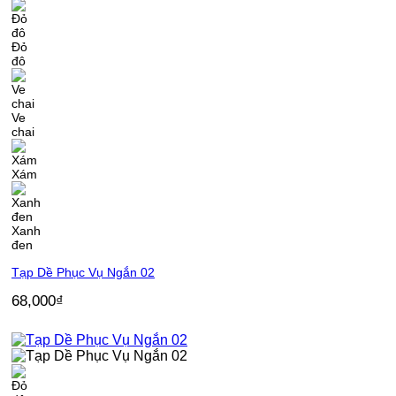
Đỏ
đô
Ve
chai
Xám
Xanh
đen
Tạp Dề Phục Vụ Ngắn 02
68,000
₫