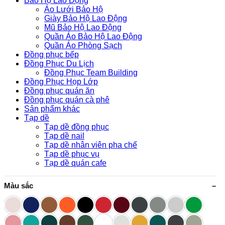
Bảo Hộ Lao Động
Áo Lưới Bảo Hộ
Giày Bảo Hộ Lao Động
Mũ Bảo Hộ Lao Động
Quần Áo Bảo Hộ Lao Động
Quần Áo Phòng Sạch
Đồng phục bếp
Đồng Phục Du Lịch
Đồng Phục Team Building
Đồng Phục Họp Lớp
Đồng phục quán ăn
Đồng phục quán cà phê
Sản phẩm khác
Tạp dề
Tạp dề đồng phục
Tạp dề nail
Tạp dề nhân viên pha chế
Tạp dề phục vụ
Tạp dề quán cafe
Màu sắc
–