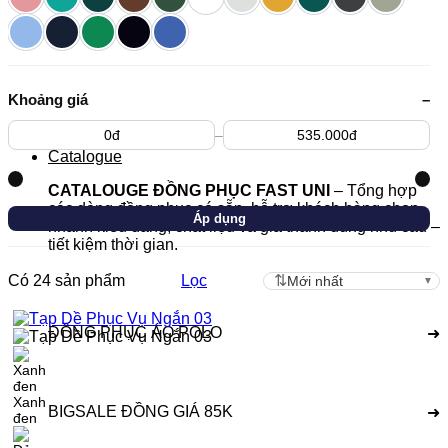
Khoảng giá
–
–
Catalogue
CATALOUGE ĐỒNG PHỤC FAST UNI
– Tổng hợp
các dòng đồng phục có sẵn, hỗ trợ khách hàng chọn
Áp dụng
nhanh kiểu dáng, chất liệu và giá thành đúng nhu cầu –
tiết kiệm thời gian.
Có 24 sản phẩm
Lọc
ĐỒNG PHỤC ÁO POLO
➜
Xanh
BIGSALE ĐỒNG GIÁ 85K
➜
đen