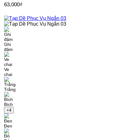
63,000
₫
Ghi
đậm
Ve
chai
Trắng
Bích
+4
Đen