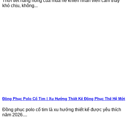
Thời tiết nắng nóng của mùa hè khiến nhân viên cảm thấy
khó chịu, không...
Đồng Phục Polo Cổ Tim | Xu Hướng Thiết Kế Đồng Phục Thế Hệ Mới
Đồng phục polo cổ tim là xu hướng thiết kế được yêu thích
năm 2026....