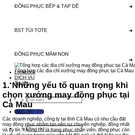
ĐỒNG PHỤC BẾP & TẠP DỀ
➜
BST TÚI TOTE
➜
ĐỒNG PHỤC MẦM NON
➜
Tổng hợp các địa chỉ xưởng may đồng phục tại Cà Mau 
Lookbook
DỊCH VỤ
Tin tức
1. Những yếu tố quan trọng khi
chọn xưởng may đồng phục tại
Tìm
Cà Mau
kiếm:
0921.889.899
Các doanh nghiệp, công ty tại tỉnh Cà Mau có nhu cầu đặt
may đồng phục nhằm tạo nên sự chuyên nghiệp, đồng nhất
Tìm
và uy tín. Không chỉ là trang phục nhân viên, đồng phục còn
kiếm: