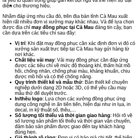
là yếu tố quan trọng giúp gắn kết đội ngũ và thể hiện sự đại
diện cho thương hiệu.
Nhằm đáp ứng nhu cầu đó, trên địa bàn tỉnh Cà Mau xuất
hiện rất nhiều đơn vị xưởng may khác nhau. Và để lựa chọn
được địa chỉ
may đồng phục tại Cà Mau
đáng tin cậy, bạn
cần dựa trên các tiêu chí sau đây:
Vị trí
: Khi đặt may đồng phục cần xác định đơn vị đó có
xưởng sản xuất trực tiếp tại Cà Mau hay gửi hàng từ
nơi khác.
Chất liệu vải may
: Vải may đồng phục cần đáp ứng
được các tiêu chí về mức độ thoáng khí, thấm hút mồ
hôi, chống nhăn, chống phai màu, kháng khuẩn, chịu
được mồ hôi và có thể chống nắng.
Quy trình thiết kế và mẫu thử
: Bản thiết kế chuyên
nghiệp dưới dạng 2D hoặc 3D, có thể yêu cầu may
mẫu thử để duyệt trước.
In/thêu logo
: Lựa chọn các xưởng đồng phục ứng
dụng công nghệ in ấn tiên tiến, hiện đại như in lụa, in
decal, in kỹ thuật số, thêu,…
Số lượng tối thiểu và thời gian giao hàng
: Hỏi rõ về
số lượng sản phẩm tối thiểu và thời gian vận chuyển,
đảm bảo sản phẩm được giao đến tay khách hàng
đúng hẹn.
Giá thành rõ ràng
: Đơn vị có báo giá chi tiết, thể hiện