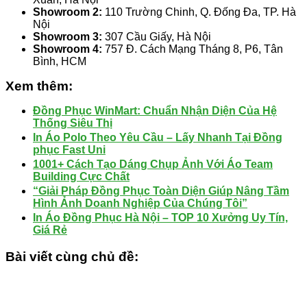
Showroom 2:
110 Trường Chinh, Q. Đống Đa, TP. Hà
Nội
Showroom 3:
307 Cầu Giấy, Hà Nội
Showroom 4:
757 Đ. Cách Mạng Tháng 8, P6, Tân
Bình, HCM
Xem thêm:
Đồng Phục WinMart: Chuẩn Nhận Diện Của Hệ
Thống Siêu Thị
In Áo Polo Theo Yêu Cầu – Lấy Nhanh Tại Đồng
phục Fast Uni
1001+ Cách Tạo Dáng Chụp Ảnh Với Áo Team
Building Cực Chất
“Giải Pháp Đồng Phục Toàn Diện Giúp Nâng Tầm
Hình Ảnh Doanh Nghiệp Của Chúng Tôi”
In Áo Đồng Phục Hà Nội – TOP 10 Xưởng Uy Tín,
Giá Rẻ
Bài viết cùng chủ đề: