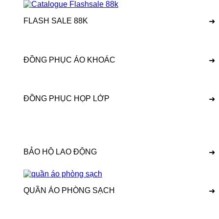
FLASH SALE 88K
➜
ĐỒNG PHỤC ÁO KHOÁC
➜
ĐỒNG PHỤC HỌP LỚP
➜
BẢO HỘ LAO ĐỘNG
➜
QUẦN ÁO PHÒNG SẠCH
➜