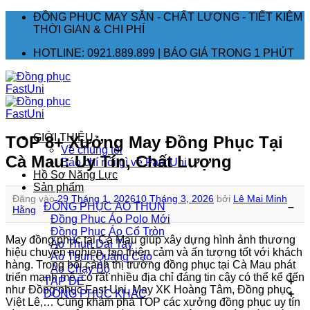
Bỏ
ĐỒNG PHỤC MAY SẴN - CHẤT LƯỢNG - TIẾT KIỆM
qua
THỜI GIAN & CHI PHÍ
nội
HOTLINE: 0921.889.899 | BÁO GIÁ TRONG 1 PHÚT
dung
GIỚI THIỆU
TOP 8+ Xưởng May Đồng Phục Tại
Về chúng tôi
Cà Mau: Uy Tín, Chất Lượng
Báo chí nói gì về Fast Uni
Hồ Sơ Năng Lực
Sản phẩm
Đăng vào
29 Tháng 1, 2026
10 Tháng 3, 2026
bởi
Lê Mai Minh
ĐỒNG PHỤC ÁO THUN
Hằng
Đồng Phục Áo Polo
Đồng Phục Áo Cổ Tròn
May đồng phục tại Cà Mau giúp xây dựng hình ảnh thương
Áo Thun Dài Tay
hiệu chuyên nghiệp, tạo thiện cảm và ấn tượng tốt với khách
Áo Thun Quảng Cáo
hàng. Trong bối cảnh thị trường đồng phục tại Cà Mau phát
Áo Chạy Bộ
triển mạnh mẽ, có rất nhiều địa chỉ đáng tin cậy có thể kể đến
TẠP DỀ
như Đồng phục Fast Uni, May XK Hoàng Tâm, Đồng phục
ĐỒNG PHỤC KHÁC
Việt Lê,… Cùng khám phá TOP các xưởng đồng phục uy tín