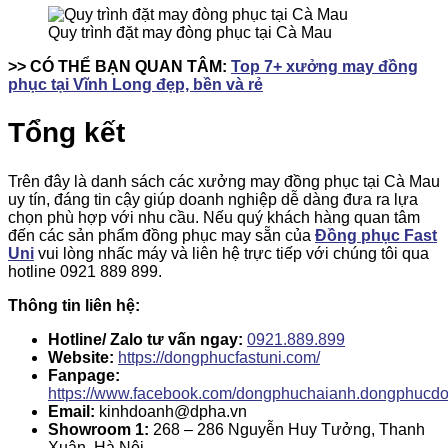
Quy trình đặt may đòng phục tại Cà Mau
>> CÓ THỂ BẠN QUAN TÂM:
Top 7+ xưởng may đồng
phục tại Vĩnh Long đẹp, bền và rẻ
Tổng kết
Trên đây là danh sách các xưởng may đồng phục tại Cà Mau
uy tín, đáng tin cậy giúp doanh nghiệp dễ dàng đưa ra lựa
chọn phù hợp với nhu cầu. Nếu quý khách hàng quan tâm
đến các sản phẩm đồng phục may sẵn của
Đồng phục Fast
Uni
vui lòng nhấc máy và liên hệ trực tiếp với chúng tôi qua
hotline 0921 889 899.
Thông tin liên hệ:
Hotline/ Zalo tư vấn ngay:
0921.889.899
Website:
https://dongphucfastuni.com/
Fanpage:
https://www.facebook.com/dongphuchaianh.dongphucd
Email:
kinhdoanh@dpha.vn
Showroom 1:
268 – 286 Nguyễn Huy Tưởng, Thanh
Xuân, Hà Nội