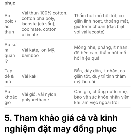
phục
Vải thun 100% cotton,
Áo
Thấm hút mồ hôi tốt, co
cotton pha poly,
polo /
giãn linh hoạt, thoáng mát,
lacoste (cá sấu),
áo
giữ form chuẩn (đặc biệt
coolmate, cotton
thun
với vải lacoste)
ultimate
Áo sơ
Mỏng nhẹ, phẳng, ít nhăn,
mi
Vải kate, lon Mỹ,
độ bền cao, thấm hút mồ
quản
bamboo
hôi hiệu quả
lý
Tạp
Bền, dày dặn, ít nhăn, co
dề &
Vải kaki
giãn tốt, duy trì tính thẩm
mũ
mỹ lâu dài
Áo
Cản gió, chống nước nhẹ,
Vải gió, vải nylon,
khoác
bảo vệ sức khỏe nhân viên
polyurethane
gió
khi làm việc ngoài trời
5. Tham khảo giá cả và kinh
nghiệm đặt may đồng phục