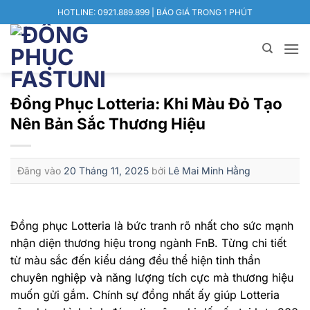
Bỏ
HOTLINE: 0921.889.899 | BÁO GIÁ TRONG 1 PHÚT
qua
nội
dung
Đồng Phục Lotteria: Khi Màu Đỏ Tạo
Nên Bản Sắc Thương Hiệu
Đăng vào
20 Tháng 11, 2025
bởi
Lê Mai Minh Hằng
Đồng phục Lotteria là bức tranh rõ nhất cho sức mạnh
nhận diện thương hiệu trong ngành FnB. Từng chi tiết
từ màu sắc đến kiểu dáng đều thể hiện tinh thần
chuyên nghiệp và năng lượng tích cực mà thương hiệu
muốn gửi gắm. Chính sự đồng nhất ấy giúp Lotteria