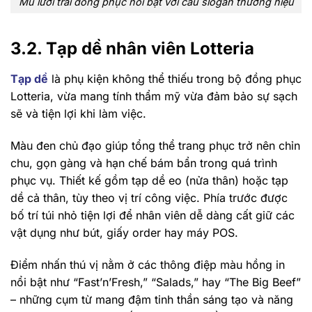
Mũ lưỡi trai đồng phục nổi bật với câu slogan thương hiệu
3.2. Tạp dề nhân viên Lotteria
Tạp dề
là phụ kiện không thể thiếu trong bộ đồng phục
Lotteria, vừa mang tính thẩm mỹ vừa đảm bảo sự sạch
sẽ và tiện lợi khi làm việc.
Màu đen chủ đạo giúp tổng thể trang phục trở nên chỉn
chu, gọn gàng và hạn chế bám bẩn trong quá trình
phục vụ. Thiết kế gồm tạp dề eo (nửa thân) hoặc tạp
dề cả thân, tùy theo vị trí công việc. Phía trước được
bố trí túi nhỏ tiện lợi để nhân viên dễ dàng cất giữ các
vật dụng như bút, giấy order hay máy POS.
Điểm nhấn thú vị nằm ở các thông điệp màu hồng in
nổi bật như “Fast’n’Fresh,” “Salads,” hay “The Big Beef”
– những cụm từ mang đậm tinh thần sáng tạo và năng