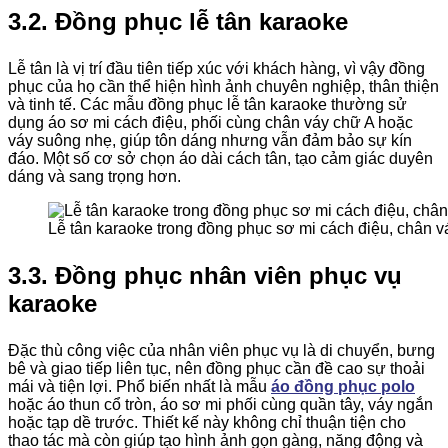
3.2. Đồng phục lễ tân karaoke
Lễ tân là vị trí đầu tiên tiếp xúc với khách hàng, vì vậy đồng
phục của họ cần thể hiện hình ảnh chuyên nghiệp, thân thiện
và tinh tế. Các mẫu đồng phục lễ tân karaoke thường sử
dụng áo sơ mi cách điệu, phối cùng chân váy chữ A hoặc
váy suông nhẹ, giúp tôn dáng nhưng vẫn đảm bảo sự kín
đáo. Một số cơ sở chọn áo dài cách tân, tạo cảm giác duyên
dáng và sang trọng hơn.
Lễ tân karaoke trong đồng phục sơ mi cách điệu, chân 
3.3. Đồng phục nhân viên phục vụ
karaoke
Đặc thù công việc của nhân viên phục vụ là di chuyển, bưng
bê và giao tiếp liên tục, nên đồng phục cần đề cao sự thoải
mái và tiện lợi. Phổ biến nhất là mẫu
áo đồng phục polo
hoặc áo thun cổ tròn, áo sơ mi phối cùng quần tây, váy ngắn
hoặc tạp dề trước. Thiết kế này không chỉ thuận tiện cho
thao tác mà còn giúp tạo hình ảnh gọn gàng, năng động và