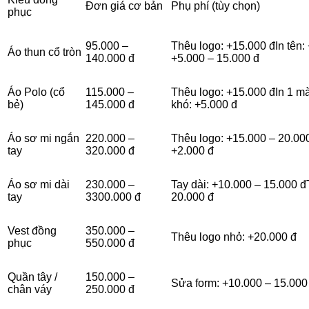
Đơn giá cơ bản
Phụ phí (tùy chọn)
phục
95.000 –
Thêu logo: +15.000 đIn tên:
Áo thun cổ tròn
140.000 đ
+5.000 – 15.000 đ
Áo Polo (cổ
115.000 –
Thêu logo: +15.000 đIn 1 m
bẻ)
145.000 đ
khó: +5.000 đ
Áo sơ mi ngắn
220.000 –
Thêu logo: +15.000 – 20.000
tay
320.000 đ
+2.000 đ
Áo sơ mi dài
230.000 –
Tay dài: +10.000 – 15.000 đ
tay
3300.000 đ
20.000 đ
Vest đồng
350.000 –
Thêu logo nhỏ: +20.000 đ
phục
550.000 đ
Quần tây /
150.000 –
Sửa form: +10.000 – 15.000
chân váy
250.000 đ