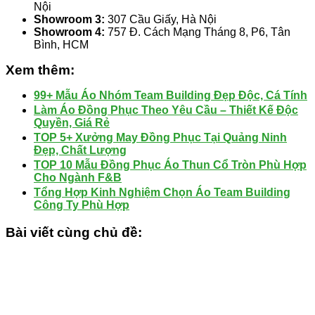
Nội
Showroom 3:
307 Cầu Giấy, Hà Nội
Showroom 4:
757 Đ. Cách Mạng Tháng 8, P6, Tân
Bình, HCM
Xem thêm:
99+ Mẫu Áo Nhóm Team Building Đẹp Độc, Cá Tính
Làm Áo Đồng Phục Theo Yêu Cầu – Thiết Kế Độc
Quyền, Giá Rẻ
TOP 5+ Xưởng May Đồng Phục Tại Quảng Ninh
Đẹp, Chất Lượng
TOP 10 Mẫu Đồng Phục Áo Thun Cổ Tròn Phù Hợp
Cho Ngành F&B
Tổng Hợp Kinh Nghiệm Chọn Áo Team Building
Công Ty Phù Hợp
Bài viết cùng chủ đề: