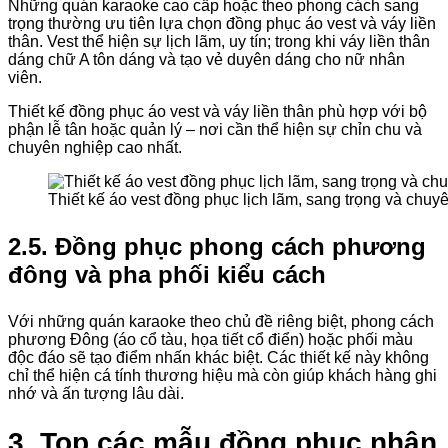
Những quán karaoke cao cấp hoặc theo phong cách sang
trọng thường ưu tiên lựa chọn đồng phục áo vest và váy liền
thân. Vest thể hiện sự lịch lãm, uy tín; trong khi váy liền thân
dáng chữ A tôn dáng và tạo vẻ duyên dáng cho nữ nhân
viên.
Thiết kế đồng phục áo vest và váy liền thân phù hợp với bộ
phận lễ tân hoặc quản lý – nơi cần thể hiện sự chỉn chu và
chuyên nghiệp cao nhất.
Thiết kế áo vest đồng phục lịch lãm, sang trọng và chuy
2.5. Đồng phục phong cách phương
đông và pha phối kiểu cách
Với những quán karaoke theo chủ đề riêng biệt, phong cách
phương Đông (áo cổ tàu, họa tiết cổ điển) hoặc phối màu
độc đáo sẽ tạo điểm nhấn khác biệt. Các thiết kế này không
chỉ thể hiện cá tính thương hiệu mà còn giúp khách hàng ghi
nhớ và ấn tượng lâu dài.
3. Top các mẫu đồng phục nhân