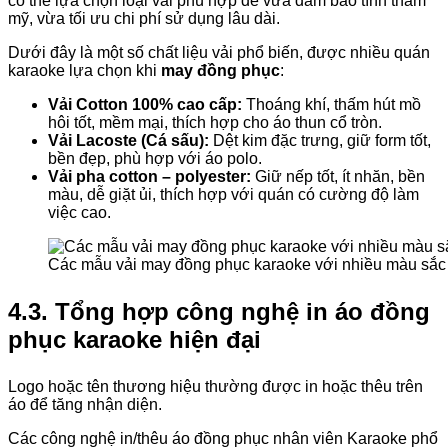
có thể lựa chọn loại vải phù hợp để vừa đảm bảo tính thẩm
mỹ, vừa tối ưu chi phí sử dụng lâu dài.
Dưới đây là một số chất liệu vải phổ biến, được nhiều quán
karaoke lựa chọn khi
may đồng phục
:
Vải Cotton 100% cao cấp:
Thoáng khí, thấm hút mồ
hôi tốt, mềm mại, thích hợp cho áo thun cổ tròn.
Vải Lacoste (Cá sấu):
Dệt kim đặc trưng, giữ form tốt,
bền đẹp, phù hợp với áo polo.
Vải pha cotton – polyester:
Giữ nếp tốt, ít nhăn, bền
màu, dễ giặt ủi, thích hợp với quán có cường độ làm
việc cao.
Các mẫu vải may đồng phục karaoke với nhiều màu sắc
4.3. Tổng hợp công nghệ in áo đồng
phục karaoke hiện đại
Logo hoặc tên thương hiệu thường được in hoặc thêu trên
áo để tăng nhận diện.
Các công nghệ in/thêu áo đồng phục nhân viên Karaoke phổ