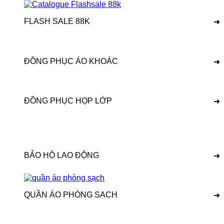
FLASH SALE 88K
➜
ĐỒNG PHỤC ÁO KHOÁC
➜
ĐỒNG PHỤC HỌP LỚP
➜
BẢO HỘ LAO ĐỘNG
➜
QUẦN ÁO PHÒNG SẠCH
➜