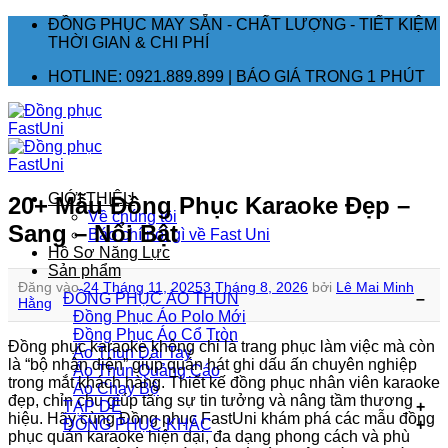
Bỏ
ĐỒNG PHỤC MAY SẴN - CHẤT LƯỢNG - TIẾT KIỆM
qua
THỜI GIAN & CHI PHÍ
nội
HOTLINE: 0921.889.899 | BÁO GIÁ TRONG 1 PHÚT
dung
GIỚI THIỆU
20+ Mẫu Đồng Phục Karaoke Đẹp –
Về chúng tôi
Sang – Nổi Bật
Báo chí nói gì về Fast Uni
Hồ Sơ Năng Lực
Sản phẩm
Đăng vào
24 Tháng 11, 2025
3 Tháng 8, 2026
bởi
Lê Mai Minh
ĐỒNG PHỤC ÁO THUN
Hằng
Đồng Phục Áo Polo
Đồng Phục Áo Cổ Tròn
Đồng phục karaoke không chỉ là trang phục làm việc mà còn
Áo Thun Dài Tay
là “bộ nhận diện” giúp quán hát ghi dấu ấn chuyên nghiệp
Áo Thun Quảng Cáo
trong mắt khách hàng. Thiết kế đồng phục nhân viên karaoke
Áo Chạy Bộ
đẹp, chỉn chu giúp tăng sự tin tưởng và nâng tầm thương
TẠP DỀ
hiệu. Hãy cùng Đồng phục FastUni khám phá các mẫu đồng
ĐỒNG PHỤC KHÁC
phục quán karaoke hiện đại, đa dạng phong cách và phù