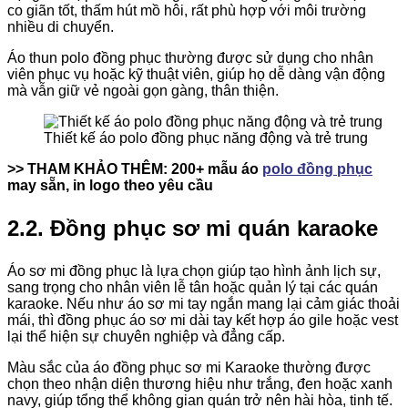
co giãn tốt, thấm hút mồ hôi, rất phù hợp với môi trường
nhiều di chuyển.
Áo thun polo đồng phục thường được sử dụng cho nhân
viên phục vụ hoặc kỹ thuật viên, giúp họ dễ dàng vận động
mà vẫn giữ vẻ ngoài gọn gàng, thân thiện.
Thiết kế áo polo đồng phục năng động và trẻ trung
>> THAM KHẢO THÊM: 200+ mẫu áo
polo đồng phục
may sẵn, in logo theo yêu cầu
2.2. Đồng phục sơ mi quán karaoke
Áo sơ mi đồng phục là lựa chọn giúp tạo hình ảnh lịch sự,
sang trọng cho nhân viên lễ tân hoặc quản lý tại các quán
karaoke. Nếu như áo sơ mi tay ngắn mang lại cảm giác thoải
mái, thì đồng phục áo sơ mi dài tay kết hợp áo gile hoặc vest
lại thể hiện sự chuyên nghiệp và đẳng cấp.
Màu sắc của áo đồng phục sơ mi Karaoke thường được
chọn theo nhận diện thương hiệu như trắng, đen hoặc xanh
navy, giúp tổng thể không gian quán trở nên hài hòa, tinh tế.