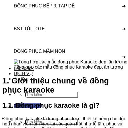
ĐỒNG PHỤC BẾP & TẠP DỀ
➜
BST TÚI TOTE
➜
ĐỒNG PHỤC MẦM NON
➜
Tổng hợp các mẫu đồng phục Karaoke đẹp, ấn tượng
Lookbook
DỊCH VỤ
Tin tức
1. Giới thiệu chung về đồng
phục karaoke
Tìm
kiếm:
1.1. Đồng phục karaoke là gì?
0921.889.899
Đồng phục karaoke là trang phục được thiết kế riêng cho đội
Tìm
ngũ nhân viên làm việc tại các quán hát như lễ tân, phục vụ,
kiếm: