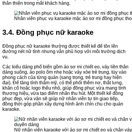
thân thiện trong mắt khách hàng.
Nhân viên phục vụ karaoke mặc áo sơ mi đồng phục tho
3.4. Đồng phục nữ karaoke
Đồng phục nữ karaoke thường được thiết kế để tôn lên
đường nét nữ tính nhưng vẫn phù hợp với môi trường dịch
vụ.
Các kiểu dáng phổ biến gồm áo sơ mi chiết eo, váy liền thân
dáng suông, áo polo ôm nhẹ hoặc váy xòe trẻ trung, tùy vào
phong cách của từng quán (sang trọng, trẻ trung hay hiện
đại). Để tăng tính thẩm mỹ, có thể phối thêm nơ, thắt lưng,
khăn cổ hoặc logo thêu nhỏ, giúp đồng phục vừa mang tính
thương hiệu, vừa tạo điểm nhấn thu hút. Một thiết kế đồng
phục đẹp, vừa vặn sẽ giúp nữ nhân viên tự tin giao tiếp,
đồng thời góp phần xây dựng hình ảnh chỉn chu cho quán
karaoke.
Nữ nhân viên karaoke với áo sơ mi chiết eo và chân váy 