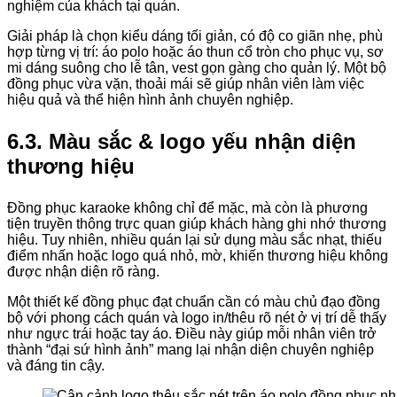
nghiệm của khách tại quán.
Giải pháp là chọn kiểu dáng tối giản, có độ co giãn nhẹ, phù
hợp từng vị trí: áo polo hoặc áo thun cổ tròn cho phục vụ, sơ
mi dáng suông cho lễ tân, vest gọn gàng cho quản lý. Một bộ
đồng phục vừa vặn, thoải mái sẽ giúp nhân viên làm việc
hiệu quả và thể hiện hình ảnh chuyên nghiệp.
6.3. Màu sắc & logo yếu nhận diện
thương hiệu
Đồng phục karaoke không chỉ để mặc, mà còn là phương
tiện truyền thông trực quan giúp khách hàng ghi nhớ thương
hiệu. Tuy nhiên, nhiều quán lại sử dụng màu sắc nhạt, thiếu
điểm nhấn hoặc logo quá nhỏ, mờ, khiến thương hiệu không
được nhận diện rõ ràng.
Một thiết kế đồng phục đạt chuẩn cần có màu chủ đạo đồng
bộ với phong cách quán và logo in/thêu rõ nét ở vị trí dễ thấy
như ngực trái hoặc tay áo. Điều này giúp mỗi nhân viên trở
thành “đại sứ hình ảnh” mang lại nhận diện chuyên nghiệp
và đáng tin cậy.