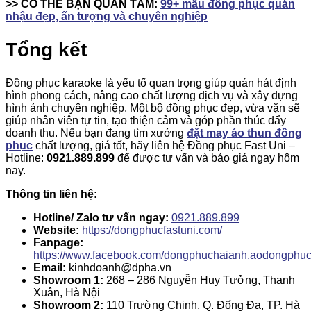
>> CÓ THỂ BẠN QUAN TÂM:
99+ mẫu đồng phục quán
nhậu đẹp, ấn tượng và chuyên nghiệp
Tổng kết
Đồng phục karaoke là yếu tố quan trọng giúp quán hát định
hình phong cách, nâng cao chất lượng dịch vụ và xây dựng
hình ảnh chuyên nghiệp. Một bộ đồng phục đẹp, vừa vặn sẽ
giúp nhân viên tự tin, tạo thiện cảm và góp phần thúc đẩy
doanh thu.
Nếu bạn đang tìm xưởng
đặt may áo thun đồng
phục
chất lượng, giá tốt, hãy liên hệ Đồng phục Fast Uni –
Hotline:
0921.889.899
để được tư vấn và báo giá ngay hôm
nay.
Thông tin liên hệ:
Hotline/ Zalo tư vấn ngay:
0921.889.899
Website:
https://dongphucfastuni.com/
Fanpage:
https://www.facebook.com/dongphuchaianh.aodongphu
Email:
kinhdoanh@dpha.vn
Showroom 1:
268 – 286 Nguyễn Huy Tưởng, Thanh
Xuân, Hà Nội
Showroom 2:
110 Trường Chinh, Q. Đống Đa, TP. Hà