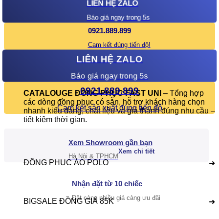
LIÊN HỆ ZALO
Báo giá ngay trong 5s
0921.889.899
Cam kết đúng tiến độ!
LIÊN HỆ ZALO
Báo giá ngay trong 5s
Catalogue
0921.889.899
CATALOUGE ĐỒNG PHỤC FAST UNI
– Tổng hợp
các dòng đồng phục có sẵn, hỗ trợ khách hàng chọn
Cam kết sản xuất đúng tiến độ
nhanh kiểu dáng, chất liệu và giá thành đúng nhu cầu –
tiết kiệm thời gian.
Xem Showroom gần bạn
Xem chi tiết
Hà Nội & TPHCM
ĐỒNG PHỤC ÁO POLO
➜
Nhận đặt từ 10 chiếc
Đặt càng nhiều giá càng ưu đãi
BIGSALE ĐỒNG GIÁ 85K
➜