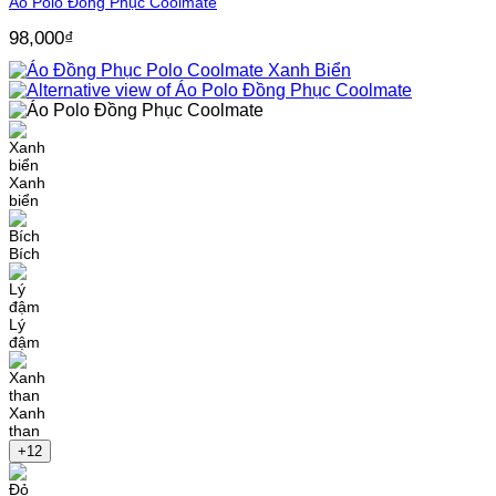
Áo Polo Đồng Phục Coolmate
98,000
₫
Xanh
biển
Bích
Lý
đậm
Xanh
than
+12