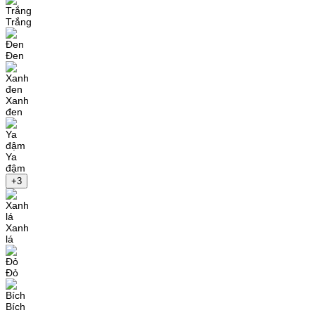
Trắng
Đen
Xanh
đen
Ya
đậm
+3
Xanh
lá
Đỏ
Bích