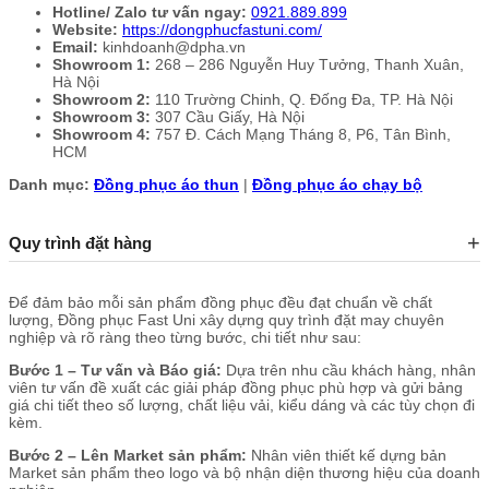
Hotline/ Zalo tư vấn ngay:
0921.889.899
Website:
https://dongphucfastuni.com/
Email:
kinhdoanh@dpha.vn
Showroom 1:
268 – 286 Nguyễn Huy Tưởng, Thanh Xuân,
Hà Nội
Showroom 2:
110 Trường Chinh, Q. Đống Đa, TP. Hà Nội
Showroom 3:
307 Cầu Giấy, Hà Nội
Showroom 4:
757 Đ. Cách Mạng Tháng 8, P6, Tân Bình,
HCM
Danh mục:
Đồng phục áo thun
|
Đồng phục áo chạy bộ
Quy trình đặt hàng
Để đảm bảo mỗi sản phẩm đồng phục đều đạt chuẩn về chất
lượng, Đồng phục Fast Uni xây dựng quy trình đặt may chuyên
nghiệp và rõ ràng theo từng bước, chi tiết như sau:
Bước 1 – Tư vấn và Báo giá:
Dựa trên nhu cầu khách hàng, nhân
viên tư vấn đề xuất các giải pháp đồng phục phù hợp và gửi bảng
giá chi tiết theo số lượng, chất liệu vải, kiểu dáng và các tùy chọn đi
kèm.
Bước 2 – Lên Market sản phẩm:
Nhân viên thiết kế dựng bản
Market sản phẩm theo logo và bộ nhận diện thương hiệu của doanh