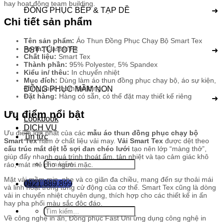
hay hoạt động team building.
ĐỒNG PHỤC BẾP & TẠP DỀ
➜
Chi tiết sản phẩm
Tên sản phẩm:
Áo Thun Đồng Phục Chạy Bộ Smart Tex
Form:
Classic Fit
BST TÚI TOTE
➜
Chất liệu:
Smart Tex
Thành phần:
95% Polyester, 5% Spandex
Kiểu in/ thêu:
In chuyển nhiệt
Mục đích:
Dùng làm áo thun đồng phục chạy bộ, áo sự kiện,
đồng phục team building,…
ĐỒNG PHỤC MẦM NON
Đặt hàng:
Hàng có sẵn, có thể đặt may thiết kế riêng
➜
Ưu điểm nổi bật
Lookbook
DỊCH VỤ
Ưu điểm lớn nhất của các
mẫu áo thun đồng phục chạy bộ
Tin tức
Smart Tex
nằm ở chất liệu vải may.
Vải Smart Tex
được dệt theo
cấu trúc mắt dệt lỗ sợi đan chéo lưới
tạo nên lớp “màng thở”,
giúp đẩy nhanh quá trình thoát ẩm, tản nhiệt và tạo cảm giác khô
Tìm
ráo, mát mẻ cho người mặc.
kiếm:
Mặt vải mềm mịn, nhẹ và co giãn đa chiều, mang đến sự thoải mái
0921.889.899
và linh hoạt trong từng cử động của cơ thể. Smart Tex cũng là dòng
vải in chuyển nhiệt chuyên dụng, thích hợp cho các thiết kế in ấn
hay pha phối màu sắc độc đáo.
Tìm
Về công nghệ in ấn, Đồng phục Fast Uni ứng dụng công nghệ in
kiếm: