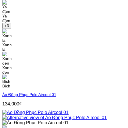
Ya
đậm
+3
Xanh
lá
Xanh
đen
Bích
Áo Đồng Phục Polo Aircool 01
134,000
₫