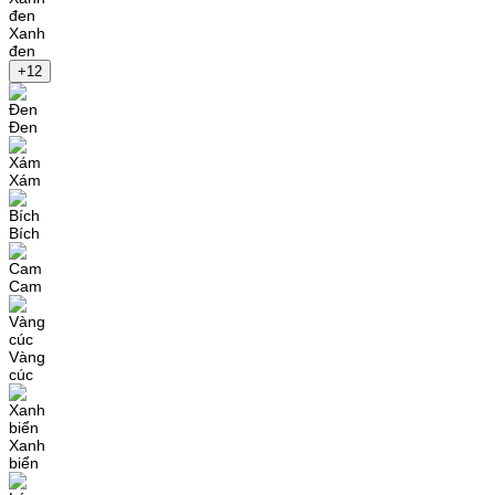
Xanh
đen
+12
Đen
Xám
Bích
Cam
Vàng
cúc
Xanh
biển