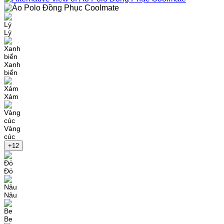
Lý
Xanh
biển
Xám
Vàng
cúc
+12
Đỏ
Nâu
Be