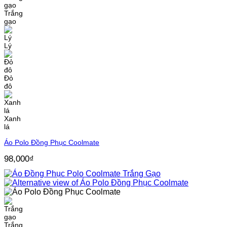
Trắng
gạo
Lý
Đỏ
đô
Xanh
lá
Áo Polo Đồng Phục Coolmate
98,000
₫
Trắng