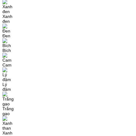
Xanh
đen
Đen
Bích
Cam
Lý
đậm
Trắng
gạo
Xanh