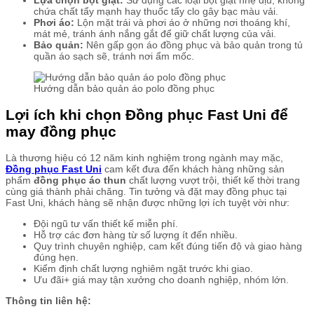
Lựa chọn bột giặt:
Sử dụng các loại bột giặt nhẹ dịu, không
chứa chất tẩy mạnh hay thuốc tẩy clo gây bạc màu vải.
Phơi áo:
Lộn mặt trái và phơi áo ở những nơi thoáng khí,
mát mẻ, tránh ánh nắng gắt để giữ chất lượng của vải.
Bảo quản:
Nên gấp gọn áo đồng phục và bảo quản trong tủ
quần áo sạch sẽ, tránh nơi ẩm mốc.
Hướng dẫn bảo quản áo polo đồng phục
Lợi ích khi chọn Đồng phục Fast Uni để
may đồng phục
Là thương hiệu có 12 năm kinh nghiệm trong ngành may mặc,
Đồng phục Fast Uni
cam kết đưa đến khách hàng những sản
phẩm
đồng phục áo thun
chất lượng vượt trội, thiết kế thời trang
cùng giá thành phải chăng. Tin tưởng và đặt may đồng phục tại
Fast Uni, khách hàng sẽ nhận được những lợi ích tuyệt vời như:
Đội ngũ tư vấn thiết kế miễn phí.
Hỗ trợ các đơn hàng từ số lượng ít đến nhiều.
Quy trình chuyên nghiệp, cam kết đúng tiến độ và giao hàng
đúng hẹn.
Kiểm định chất lượng nghiêm ngặt trước khi giao.
Ưu đãi+ giá may tận xưởng cho doanh nghiệp, nhóm lớn.
Thông tin liên hệ: