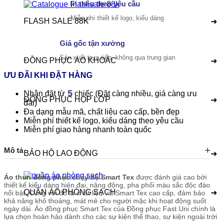
In thêu theo yêu cầu
Miễn phí thiết kế logo, kiểu dáng
FLASH SALE 88K
➜
Giá gốc tận xưởng
Sản xuất trực tiếp, không qua trung gian
ĐỒNG PHỤC ÁO KHOÁC
➜
ƯU ĐÃI KHI ĐẶT HÀNG
5
Nhận đặt từ
chiếc (Đặt càng nhiều, giá càng ưu
ĐỒNG PHỤC HỌP LỚP
➜
đãi)
Đa dạng mẫu mã, chất liệu cao cấp, bền đẹp
Miễn phí thiết kế logo, kiểu dáng theo yêu cầu
Miễn phí giao hàng nhanh toàn quốc
Mô tả
BẢO HỘ LAO ĐỘNG
➜
Áo thun đồng phục chạy bộ Smart Tex
được đánh giá cao bởi
thiết kế kiểu dáng hiện đại, năng động, pha phối màu sắc độc đáo
QUẦN ÁO PHÒNG SẠCH
➜
nổi bật. Cùng với đó là chất liệu vải Smart Tex cao cấp, đảm bảo
khả năng khô thoáng, mát mẻ cho người mặc khi hoạt động suốt
ngày dài. Áo đồng phục Smart Tex của Đồng phục Fast Uni chính là
lựa chọn hoàn hảo dành cho các sự kiện thể thao, sự kiện ngoài trời