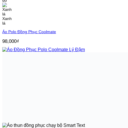
đô
Xanh
lá
Áo Polo Đồng Phục Coolmate
98,000
₫
Lý
đậm
Vàng
cúc
Trắng