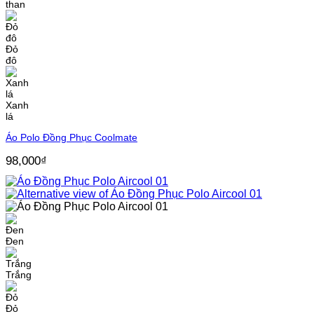
than
Đỏ
đô
Xanh
lá
Áo Polo Đồng Phục Coolmate
98,000
₫
Đen
Trắng
Đỏ