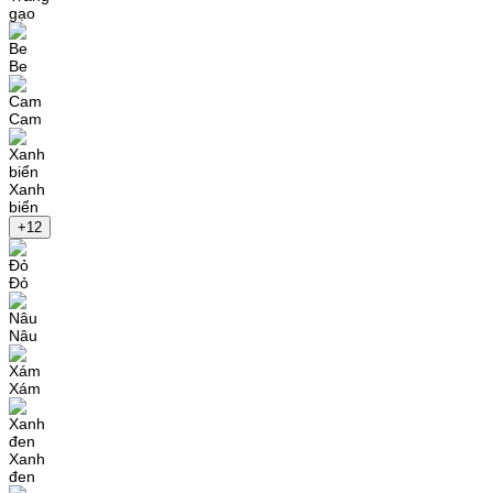
gạo
Be
Cam
Xanh
biển
+12
Đỏ
Nâu
Xám
Xanh
đen